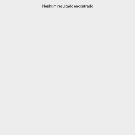
g
Nenhum resultado encontrado
e
n
s