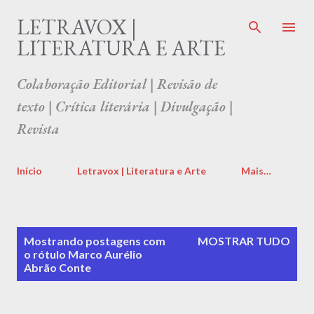
Pular para o conteúdo principal
LETRAVOX |
LITERATURA E ARTE
Colaboração Editorial | Revisão de
texto | Crítica literária | Divulgação |
Revista
Início
Letravox | Literatura e Arte
Mais…
P
Mostrando postagens com
MOSTRAR TUDO
o
o rótulo
Marco Aurélio
s
Abrão Conte
t
a