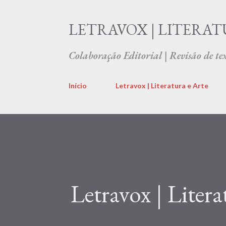
LETRAVOX | LITERAT
Colaboração Editorial | Revisão de tex
Início
Letravox | Literatura e Arte
Letravox | Litera