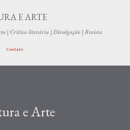
Pular para o conteúdo principal
URA E ARTE
to | Crítica literária | Divulgação | Revista
Contato
tura e Arte